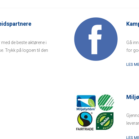
eidspartnere
Kamp
 med de beste aktørene i
Gå inn
e. Trykk på logoen til den
for go
LES M
Milj
Gjenno
levera
på milj
LES M