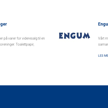
nger
Engu
 på varer for videresalg til en
Vårt m
oreninger. Toalettpapir,
samarb
som ku
LES M