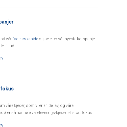
anjer
 på vår
facebook side
og se etter vår nyeste kampanje
de tilbud.
ER
øfokus
m våre kjeder, som vi er en del av, og våre
ndører så har hele vareleverings-kjeden et stort fokus
øet ...
ER