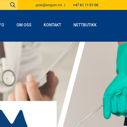
+47 61 11 01 00
post@engum.no
FO
OM OSS
KONTAKT
NETTBUTIKK