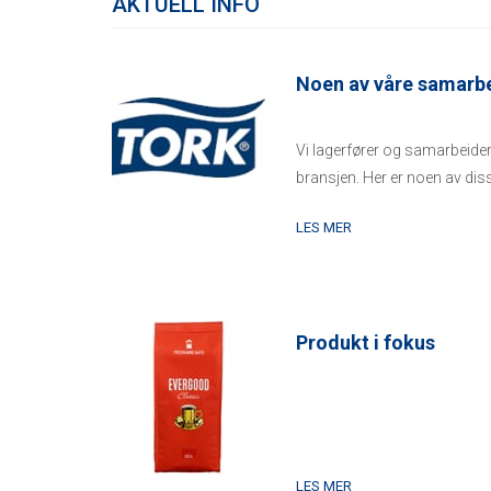
AKTUELL INFO
Noen av våre samarb
Vi lagerfører og samarbeider
bransjen. Her er noen av diss
respektive leverandør fo...
LES MER
Produkt i fokus
LES MER